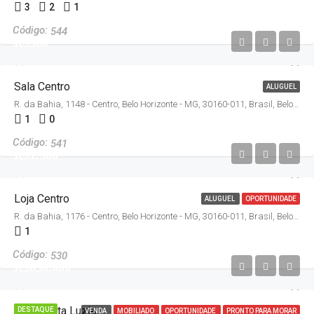
3
2
1
544
R$500
Sala Centro
ALUGUEL
R. da Bahia, 1148 - Centro, Belo Horizonte - MG, 30160-011, Brasil, Belo Horizonte
1
0
541
R$1.500
Loja Centro
ALUGUEL
OPORTUNIDADE
R. da Bahia, 1176 - Centro, Belo Horizonte - MG, 30160-011, Brasil, Belo Horizonte
1
530
R$630.000
Sítio Santa Luzia
DESTAQUE
VENDA
MOBILIADO
OPORTUNIDADE
PRONTO PARA MORAR