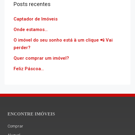
Posts recentes
Captador de Imóveis
Onde estamos…
O imóvel do seu sonho está à um clique 📲 Vai
perder?
Quer comprar um imóvel?
Feliz Páscoa…
ENCONTRE IMÓVEIS
Comprar