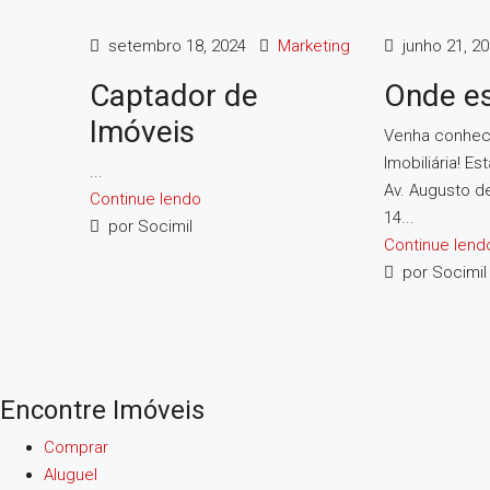
setembro 18, 2024
Marketing
junho 21, 2
Captador de
Onde e
Imóveis
Venha conhece
Imobiliária! E
...
Av. Augusto de
Continue lendo
14...
por Socimil
Continue lend
por Socimil
Encontre Imóveis
Comprar
Aluguel