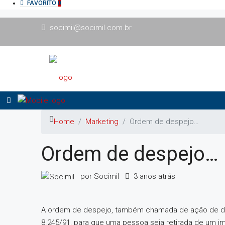
FAVORITO
0
socimil@socimil.com.br
Home
Marketing
Ordem de despejo…
Ordem de despejo…
por Socimil
3 anos atrás
A ordem de despejo, também chamada de ação de despe
8.245/91, para que uma pessoa seja retirada de um im