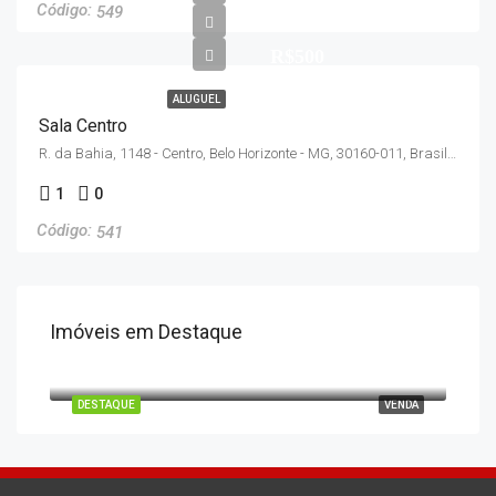
549
R$500
ALUGUEL
Sala Centro
R. da Bahia, 1148 - Centro, Belo Horizonte - MG, 30160-011, Brasil, Belo Horizonte
1
0
541
Imóveis em Destaque
R$630.000
Estancia das Samambaias - Maquiné, Santa Luzia - MG, Brasil, Santa Luzia
DESTAQUE
VENDA