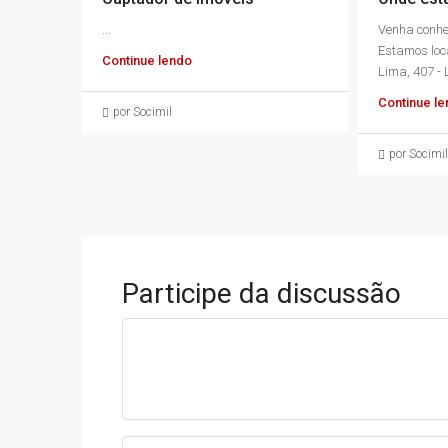
...
Venha conhec
Estamos loc
Continue lendo
Lima, 407 - L
Continue l
por Socimil
por Socimil
Participe da discussão