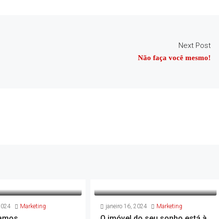
Next Post
Não faça você mesmo!
2024
Marketing
janeiro 16, 2024
Marketing
tamos…
O imóvel do seu sonho está à