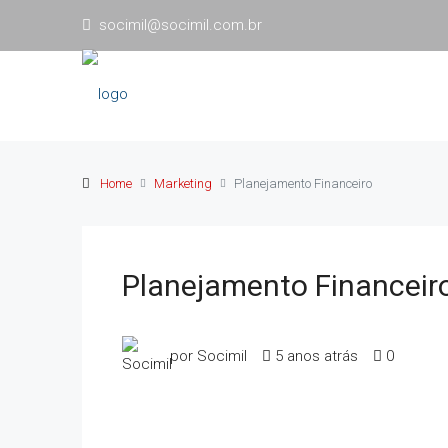
socimil@socimil.com.br
Home
Marketing
Planejamento Financeiro
Planejamento Financeir
por Socimil
5 anos atrás
0