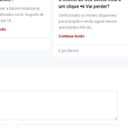
um clique 📲 Vai perder?
er a Socimil Imobiliária!
alizados na Av. Augusto de
Confira todos os imóveis disponíveis
oja 14...
para locação e venda agora mesmo
acessando o link da...
endo
Continue lendo
por Socimil