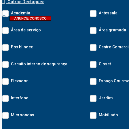
Outros Destaques
Academia
Antessala
ANUNCIE CONOSCO
Área de serviço
Área gramada
Box blindex
Centro Comerci
Circuito interno de segurança
Closet
Elevador
Espaço Gourme
Interfone
Jardim
Microondas
Mobiliado