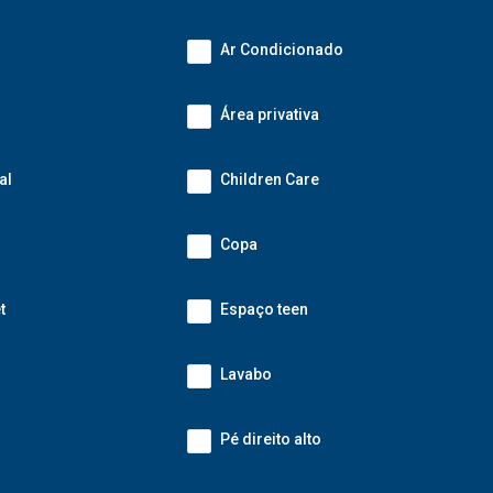
Ar Condicionado
Área privativa
al
Children Care
Copa
t
Espaço teen
Lavabo
Pé direito alto