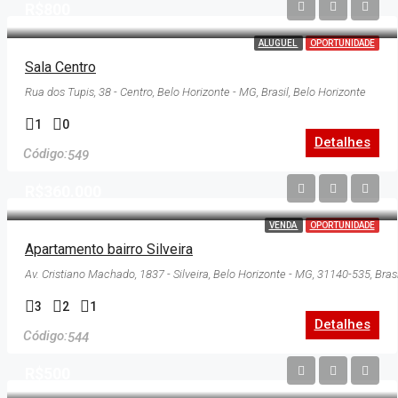
R$800
ALUGUEL
OPORTUNIDADE
Sala Centro
Rua dos Tupis, 38 - Centro, Belo Horizonte - MG, Brasil, Belo Horizonte
1
0
Detalhes
549
R$360.000
VENDA
OPORTUNIDADE
Apartamento bairro Silveira
3
2
1
Detalhes
544
R$500