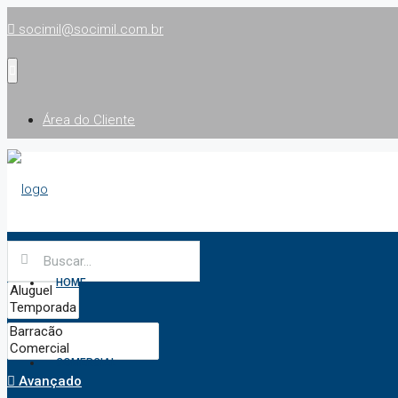
socimil@socimil.com.br
Área do Cliente
HOME
COMERCIAL
Avançado