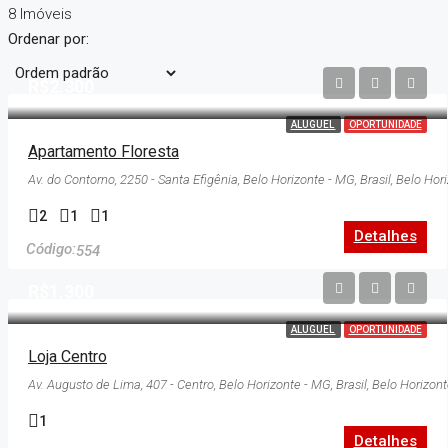
8 Imóveis
Ordenar por:
R$2.300
ALUGUEL
OPORTUNIDADE
Apartamento Floresta
2
1
1
Detalhes
554
R$1.300
ALUGUEL
OPORTUNIDADE
Loja Centro
Av. Augusto de Lima, 407 - Centro, Belo Horizonte - MG, Brasil, Belo Horizon
1
Detalhes